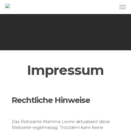
Skip
Men
to
main
content
Impressum
Rechtliche Hinweise
Das Ristorante Mamma Leone aktualisiert diese
Webseite regelmässig. Trotzdem kann keine